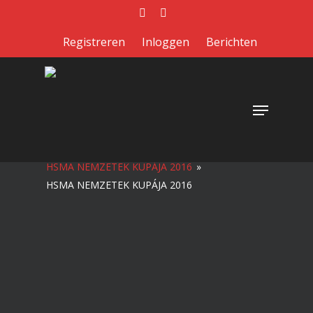
Skip
facebook
instagram
to
Registreren
Inloggen
Berichten
main
content
Menu
HSMA NEMZETEK KUPÁJA 2016
»
HSMA NEMZETEK KUPÁJA 2016