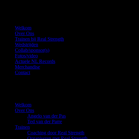
Menu
Welkom
Over Ons
Trainen bij Real Strength
Wedstrijden
Collab/sponsor(s)
Fotos/video
Actuele NL Records
Merchandise
Contact
Copyright © 2022 - Real Strength - Alle rechten voorbehouden.
Niets van deze website mag gekopieerd of gebruikt worden voor
commerciële doeleinde.
Close
Welkom
Menu
Over Ons
Angelo van der Pas
Ted van der Parre
Trainen
Coaching door Real Strength
Organiseren met Real Strength