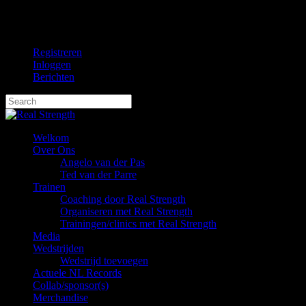
Skip
facebook
to
instagram
main
Registreren
content
Inloggen
Berichten
Hit enter to search or ESC to close
Close
Search
Menu
Welkom
Over Ons
Angelo van der Pas
Ted van der Parre
Trainen
Coaching door Real Strength
Organiseren met Real Strength
Trainingen/clinics met Real Strength
Media
Wedstrijden
Wedstrijd toevoegen
Actuele NL Records
Collab/sponsor(s)
Merchandise