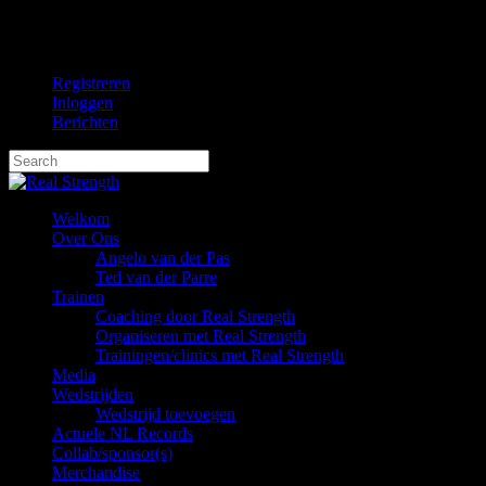
Skip
facebook
to
instagram
main
Registreren
content
Inloggen
Berichten
Hit enter to search or ESC to close
Close
Search
Menu
Welkom
Over Ons
Angelo van der Pas
Ted van der Parre
Trainen
Coaching door Real Strength
Organiseren met Real Strength
Trainingen/clinics met Real Strength
Media
Wedstrijden
Wedstrijd toevoegen
Actuele NL Records
Collab/sponsor(s)
Merchandise