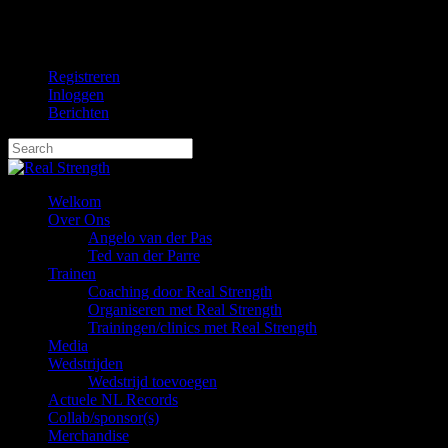
Skip
facebook
to
instagram
main
Registreren
content
Inloggen
Berichten
Hit enter to search or ESC to close
Close
Search
Menu
Welkom
Over Ons
Angelo van der Pas
Ted van der Parre
Trainen
Coaching door Real Strength
Organiseren met Real Strength
Trainingen/clinics met Real Strength
Media
Wedstrijden
Wedstrijd toevoegen
Actuele NL Records
Collab/sponsor(s)
Merchandise