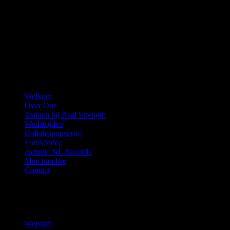
Menu
Welkom
Over Ons
Trainen bij Real Strength
Wedstrijden
Collab/sponsor(s)
Fotos/video
Actuele NL Records
Merchandise
Contact
Copyright © 2022 - Real Strength - Alle rechten voorbehouden.
Niets van deze website mag gekopieerd of gebruikt worden voor
commerciële doeleinde.
Close
Welkom