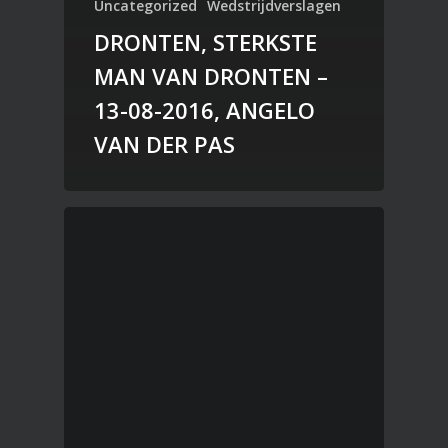
Uncategorized
Wedstrijdverslagen
DRONTEN, STERKSTE
MAN VAN DRONTEN –
13-08-2016, ANGELO
VAN DER PAS