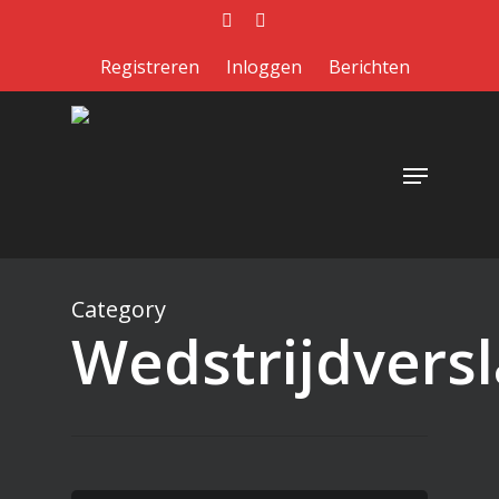
Skip
facebook
instagram
to
Registreren
Inloggen
Berichten
Close
main
Menu
content
Menu
Category
Wedstrijdvers